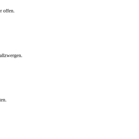
r offen.
ballzwergen.
ten.