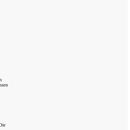
n
ässen
Die